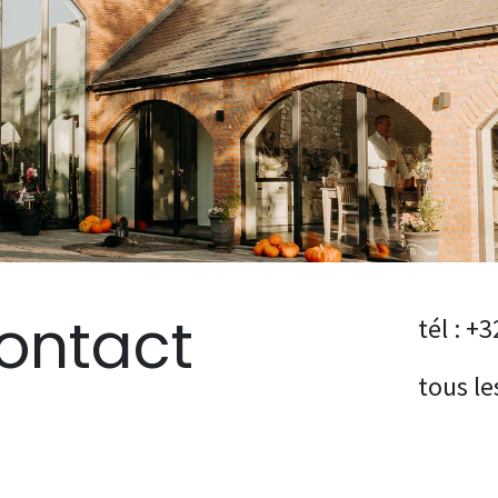
ontact
tél : +
tous le