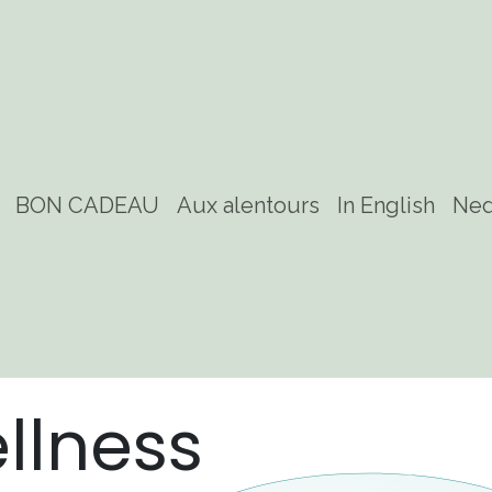
BON CADEAU
Aux alentours
In English
Ned
llness